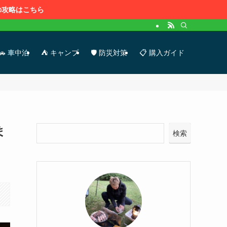
時の攻略はこちら
🚗 車中泊
⛺ キャンプ
🛡 防災対策
📋 購入ガイド
ま
検索