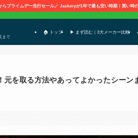
0時からプライムデー先行セール／ Jackeryが1年で最も安い時期！買い
🏠 トップ
▶ まず読む｜3大メーカー比較
災まで
！元を取る方法やあってよかったシーン