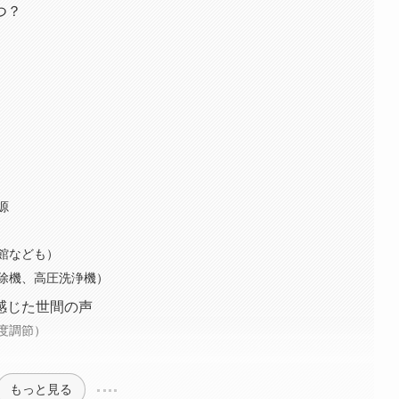
つ？
源
館なども）
除機、高圧洗浄機）
感じた世間の声
度調節）
もっと見る