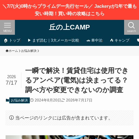
＼7/7(火)0時からプライムデー先行セール／ Jackeryが1年で最も
安い時期！買い時の攻略はこちら
丘の上CAMP
MENU
search
🏠 トップ
▶ まず読む｜3大メーカー比較
🚗 車中泊
⛺ キャンプ
ホーム
お悩み解決
一瞬で解決！賃貸住宅は使用でき
2026
るアンペア(電気)は決まってる？
7/17
調べ方や変更できないのか調査
2024年8月20日
2026年7月17日
お悩み解決
当ページのリンクには広告が含まれています。