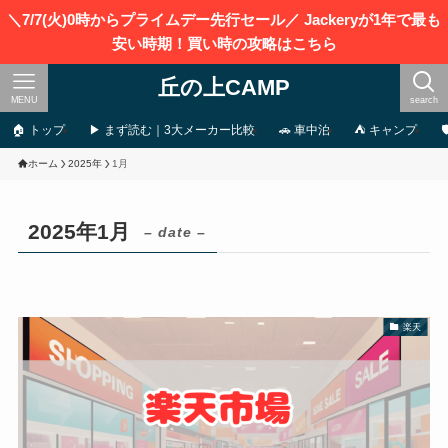
＼7/7(火)0時からプライムデー先行セール／ Jackeryが1年で最も
安い時期！買い時の攻略はこちら
丘の上CAMP
MENU
search
🏠 トップ
▶ まず読む｜3大メーカー比較
🚗 車中泊
⛺ キャンプ
ホーム
2025年
1月
2025年1月
– date –
楽天