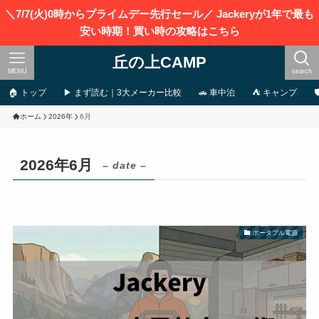
＼7/7(火)0時からプライムデー先行セール／ Jackeryが1年で最も
安い時期！買い時の攻略はこちら
丘の上CAMP
MENU
search
🏠 トップ
▶ まず読む｜3大メーカー比較
🚗 車中泊
⛺ キャンプ
ホーム
2026年
6月
2026年6月
– date –
ポータブル電源