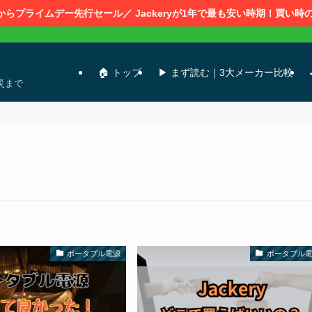
0時からプライムデー先行セール／ Jackeryが1年で最も安い時期！買い
🏠 トップ
▶ まず読む｜3大メーカー比較
災まで
ポータブル電源
ポータブル