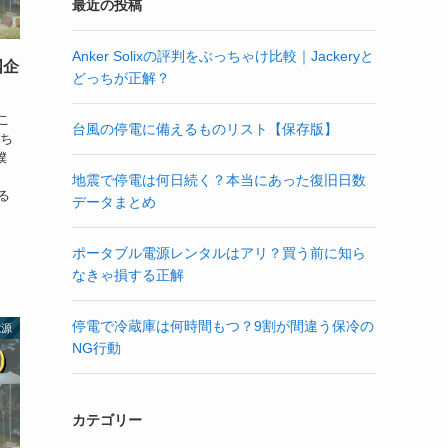
最近の投稿
Anker Solixの評判をぶっちゃけ比較｜Jackeryと
国企
どっちが正解？
こ
台風の停電に備えるものリスト【保存版】
っち
僕
地震で停電は何日続く？本当にあった復旧日数
る
データまとめ
ポータブル電源レンタルはアリ？買う前に知ら
なきゃ損する正解
停電で冷蔵庫は何時間もつ？9割が間違う保冷の
電源
NG行動
カテゴリー