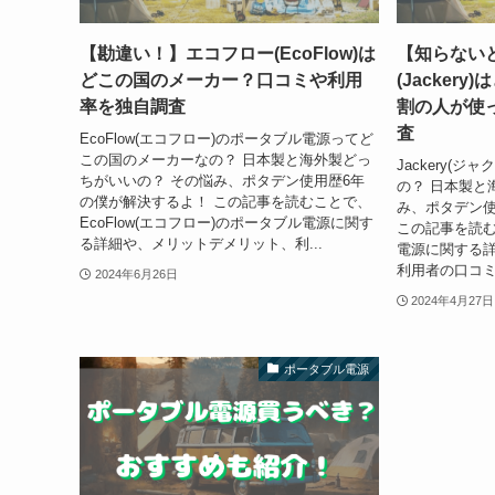
【勘違い！】エコフロー(EcoFlow)は
【知らない
どこの国のメーカー？口コミや利用
(Jacker
率を独自調査
割の人が使
査
EcoFlow(エコフロー)のポータブル電源ってど
この国のメーカーなの？ 日本製と海外製どっ
Jackery(
ちがいいの？ その悩み、ポタデン使用歴6年
の？ 日本製と
の僕が解決するよ！ この記事を読むことで、
み、ポタデン使
EcoFlow(エコフロー)のポータブル電源に関す
この記事を読むこ
る詳細や、メリットデメリット、利...
電源に関する
利用者の口コミなど
2024年6月26日
2024年4月27日
ポータブル電源