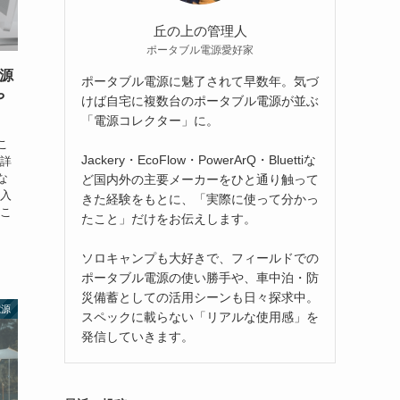
丘の上の管理人
ポータブル電源愛好家
電源
ポータブル電源に魅了されて早数年。気づ
や
けば自宅に複数台のポータブル電源が並ぶ
「電源コレクター」に。
こ
Jackery・EcoFlow・PowerArQ・Bluettiな
に詳
な
ど国内外の主要メーカーをひと通り触って
購入
きた経験をもとに、「実際に使って分かっ
むこ
たこと」だけをお伝えします。
ソロキャンプも大好きで、フィールドでの
ポータブル電源の使い勝手や、車中泊・防
災備蓄としての活用シーンも日々探求中。
電源
スペックに載らない「リアルな使用感」を
発信していきます。