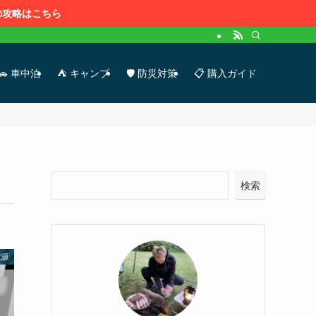
時の攻略はこちら
🚗 車中泊
⛺ キャンプ
🛡 防災対策
📋 購入ガイド
検索
電源