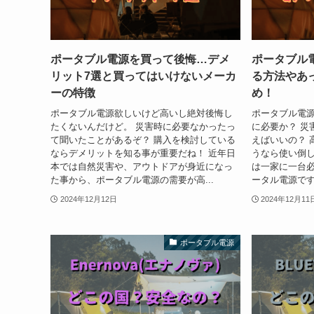
ポータブル電源を買って後悔…デメ
ポータブル
リット7選と買ってはいけないメーカ
る方法やあ
ーの特徴
め！
ポータブル電源欲しいけど高いし絶対後悔し
ポータブル電
たくないんだけど。 災害時に必要なかったっ
に必要か？ 災
て聞いたことがあるぞ？ 購入を検討している
えばいいの？ 
ならデメリットを知る事が重要だね！ 近年日
うなら使い倒し
本では自然災害や、アウトドアが身近になっ
は一家に一台
た事から、ポータブル電源の需要が高...
ータル電源です
2024年12月12日
2024年12月11
ポータブル電源