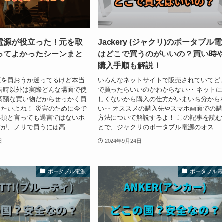
電源が役立った！元を取
Jackery (ジャクリ)のポータブル
ってよかったシーンまと
はどこで買うのがいいの？買い時
購入手順も解説！
源を買おうか迷ってるけど本当
いろんなネットサイトで販売されていてど
害時以外は実際どんな場面で使
で買ったらいいのかわからない‥ ネット
高額な買い物だからせっかく買
しくないから購入の仕方がいまいち分から
たいよね！ 災害のために今で
い‥ オススメの購入先やスマホ画面での
必須と言っても過言ではないポ
方法について解説するよ！ この記事を読
が、ノリで買うには高...
とで、ジャクリのポータブル電源のオス...
日
2024年9月24日
ポータブル電源
ポータブル