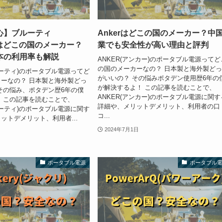
心】ブルーティ
Ankerはどこの国のメーカー？中
I)はどこの国のメーカー？
業でも安全性が高い理由と評判
本の利用率も解説
ANKER(アンカー)のポータブル電源ってど
の国のメーカーなの？ 日本製と海外製ど
ブルーティ)のポータブル電源ってど
がいいの？ その悩みポタデン使用歴6年の
ーなの？ 日本製と海外製どっ
が解決するよ！ この記事を読むことで、
その悩み、ポタデン歴6年の僕
ANKER(アンカー)のポータブル電源に関す
 この記事を読むことで、
詳細や、メリットデメリット、利用者の口
ブルーティ)のポータブル電源に関す
コ...
ットデメリット、利用者...
2024年7月1日
ポータブル電源
ポータブル