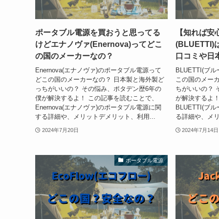
ポータブル電源を買おうと思ってる
【知れば安
けどエナノヴァ(Enernova)ってどこ
(BLUETT
の国のメーカーなの？
口コミや日
Enernova(エナノヴァ)のポータブル電源って
BLUETTI(
どこの国のメーカーなの？ 日本製と海外製ど
この国のメーカ
っちがいいの？ その悩み、ポタデン歴6年の
ちがいいの？ 
僕が解決するよ！ この記事を読むことで、
が解決するよ！
Enernova(エナノヴァ)のポータブル電源に関
BLUETTI(
する詳細や、メリットデメリット、利用...
る詳細や、メリ
2024年7月20日
2024年7月14日
ポータブル電源