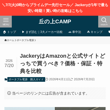
＼7/7(火)0時からプライムデー先行セール／ Jackeryが1年で最も
安い時期！買い時の攻略はこちら
丘の上CAMP
MENU
search
🏠 トップ
▶ まず読む｜3大メーカー比較
🚗 車中泊
⛺ キャンプ
ホーム
ポータブル電源
JackeryはAmazonと公式サイトど
2026
っちで買うべき？価格・保証・特
7/20
典を比較
2026年4月11日
2026年7月20日
ポータブル電源
購入ガイド
当ページのリンクには広告が含まれています。