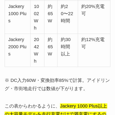
Jackery
10
約
約2
約20%充電
1000 Plu
02
65
0〜22
可
s
W
W
時間
h
Jackery
20
約
約30
約12%充電
2000 Plu
42
65
時間
可
s
W
W
以上
h
※ DC入力60W・変換効率85%で計算。アイドリン
グ・市街地走行では数値が下がります。
この表からわかるように、
Jackery 1000 Plus以上
の大容量モデルを走行充電だけで満充電にするの