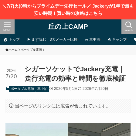
＼7/7(火)0時からプライムデー先行セール／ Jackeryが1年で最も
安い時期！買い時の攻略はこちら
丘の上CAMP
MENU
search
🏠 トップ
▶ まず読む｜3大メーカー比較
🚗 車中泊
⛺ キャンプ
ホーム
ポータブル電源
シガーソケットでJackery充電｜
2026
7/20
走行充電の効率と時間を徹底検証
2026年5月1日
2026年7月20日
ポータブル電源
車中泊
当ページのリンクには広告が含まれています。