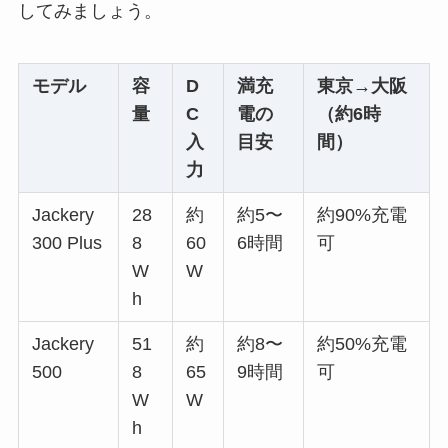
してみましょう。
モデル
容
D
満充
東京→大阪
量
C
電の
（約6時
入
目安
間）
力
Jackery
28
約
約5〜
約90%充電
300 Plus
8
60
6時間
可
W
W
h
Jackery
51
約
約8〜
約50%充電
500
8
65
9時間
可
W
W
h