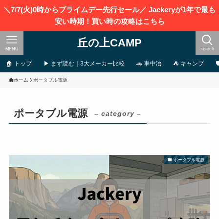
＼7/7(火)0時からプライムデー先行セール／ Jackeryが1年で最も
安い時期！買い時の攻略はこちら
丘の上CAMP
MENU
search
🏠 トップ
▶ まず読む｜3大メーカー比較
🚗 車中泊
⛺ キャンプ
ホーム
ポータブル電源
ポータブル電源
– category –
ポータブル電源