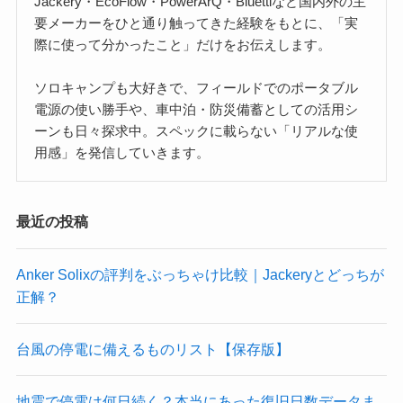
Jackery・EcoFlow・PowerArQ・Bluettiなど国内外の主
要メーカーをひと通り触ってきた経験をもとに、「実
際に使って分かったこと」だけをお伝えします。
ソロキャンプも大好きで、フィールドでのポータブル
電源の使い勝手や、車中泊・防災備蓄としての活用シ
ーンも日々探求中。スペックに載らない「リアルな使
用感」を発信していきます。
最近の投稿
Anker Solixの評判をぶっちゃけ比較｜Jackeryとどっちが
正解？
台風の停電に備えるものリスト【保存版】
地震で停電は何日続く？本当にあった復旧日数データま