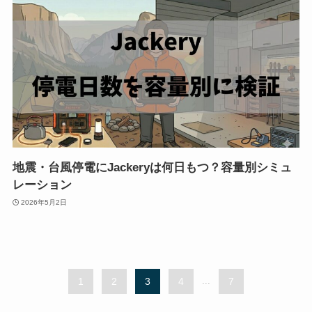
地震・台風停電にJackeryは何日もつ？容量別シミュ
レーション
2026年5月2日
1
2
3
4
...
7