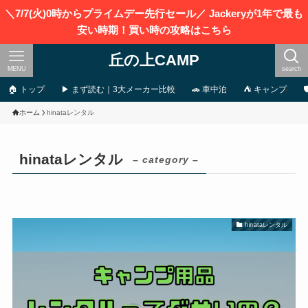
＼7/7(火)0時からプライムデー先行セール／ Jackeryが1年で最も
安い時期！買い時の攻略はこちら
丘の上CAMP
MENU
search
🏠 トップ
▶ まず読む｜3大メーカー比較
🚗 車中泊
⛺ キャンプ
ホーム
hinataレンタル
hinataレンタル
– category –
hinataレンタル